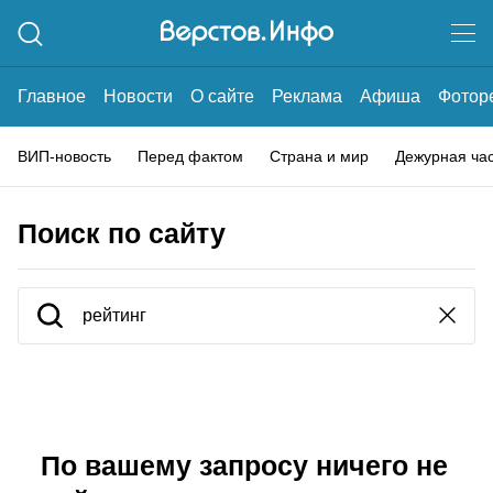
Главное
Новости
О сайте
Реклама
Афиша
Фотор
ВИП-новость
Перед фактом
Страна и мир
Дежурная ча
Поиск по сайту
По вашему запросу ничего не