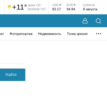
+11°
USD
EUR
Суббота
днем +31°
82.17
94.84
8 августа
вечером +31°
ект
Фоторепортаж
Недвижимость
Точка зрения
Найти