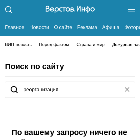
Главное
Новости
О сайте
Реклама
Афиша
Фотор
ВИП-новость
Перед фактом
Страна и мир
Дежурная ча
Поиск по сайту
По вашему запросу ничего не