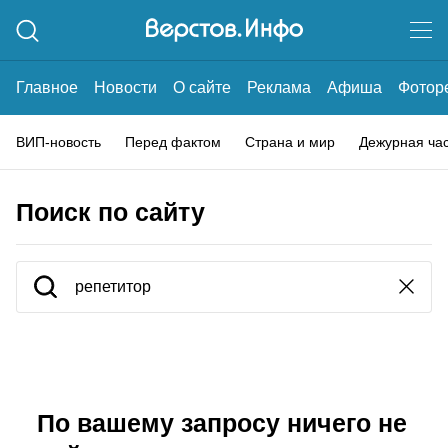
Главное
Новости
О сайте
Реклама
Афиша
Фотор
ВИП-новость
Перед фактом
Страна и мир
Дежурная ча
Поиск по сайту
По вашему запросу ничего не