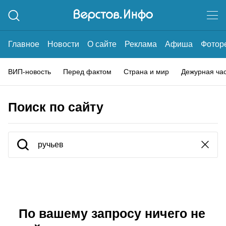
Главное
Новости
О сайте
Реклама
Афиша
Фотор
ВИП-новость
Перед фактом
Страна и мир
Дежурная ча
Поиск по сайту
По вашему запросу ничего не