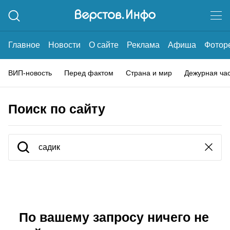
Главное
Новости
О сайте
Реклама
Афиша
Фотор
ВИП-новость
Перед фактом
Страна и мир
Дежурная ча
Поиск по сайту
По вашему запросу ничего не