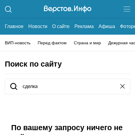
Главное
Новости
О сайте
Реклама
Афиша
Фотор
ВИП-новость
Перед фактом
Страна и мир
Дежурная ча
Поиск по сайту
По вашему запросу ничего не