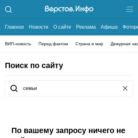
Главное
Новости
О сайте
Реклама
Афиша
Фотор
ВИП-новость
Перед фактом
Страна и мир
Дежурная ча
Поиск по сайту
По вашему запросу ничего не