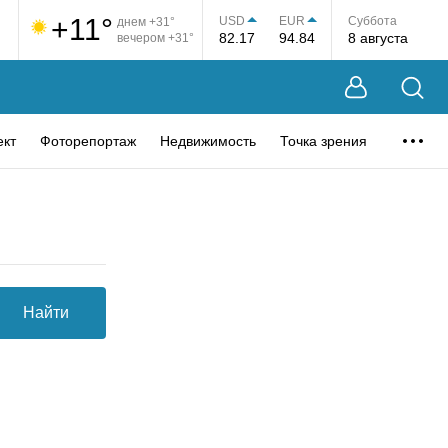
+11°
USD
EUR
Суббота
днем +31°
82.17
94.84
8 августа
вечером +31°
ект
Фоторепортаж
Недвижимость
Точка зрения
Найти