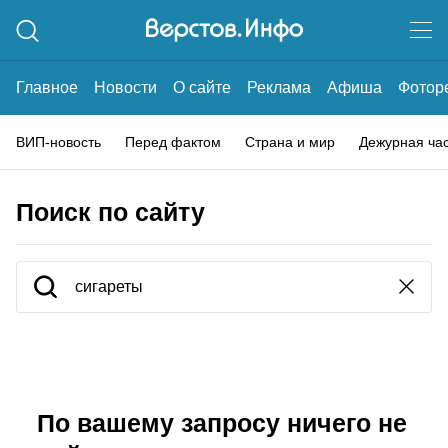
Главное
Новости
О сайте
Реклама
Афиша
Фотор
ВИП-новость
Перед фактом
Страна и мир
Дежурная ча
Поиск по сайту
По вашему запросу ничего не