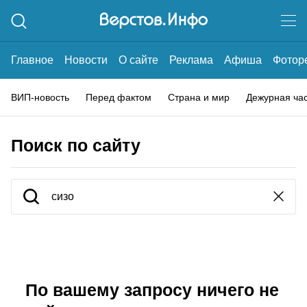
Главное
Новости
О сайте
Реклама
Афиша
Фотор
ВИП-новость
Перед фактом
Страна и мир
Дежурная ча
Поиск по сайту
По вашему запросу ничего не