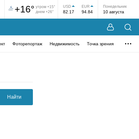
+16°
USD
EUR
Понедельник
утром +15°
82.17
94.84
10 августа
днем +26°
ект
Фоторепортаж
Недвижимость
Точка зрения
Найти