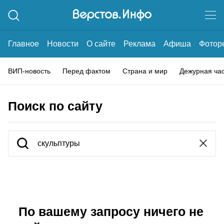
Главное
Новости
О сайте
Реклама
Афиша
Фотор
ВИП-новость
Перед фактом
Страна и мир
Дежурная ча
Поиск по сайту
По вашему запросу ничего не