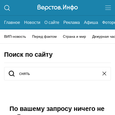
Главное
Новости
О сайте
Реклама
Афиша
Фотор
ВИП-новость
Перед фактом
Страна и мир
Дежурная ча
Поиск по сайту
По вашему запросу ничего не