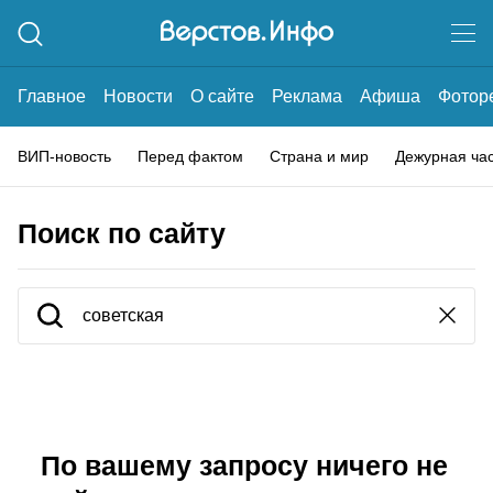
Главное
Новости
О сайте
Реклама
Афиша
Фотор
ВИП-новость
Перед фактом
Страна и мир
Дежурная ча
Поиск по сайту
По вашему запросу ничего не