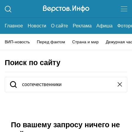
Главное
Новости
О сайте
Реклама
Афиша
Фотор
ВИП-новость
Перед фактом
Страна и мир
Дежурная ча
Поиск по сайту
По вашему запросу ничего не