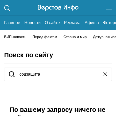
Главное
Новости
О сайте
Реклама
Афиша
Фотор
ВИП-новость
Перед фактом
Страна и мир
Дежурная ча
Поиск по сайту
По вашему запросу ничего не