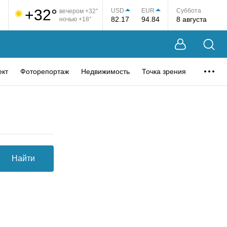
+32°
USD
EUR
Суббота
вечером +32°
82.17
94.84
8 августа
ночью +18°
ект
Фоторепортаж
Недвижимость
Точка зрения
Найти