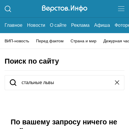
Главное
Новости
О сайте
Реклама
Афиша
Фотор
ВИП-новость
Перед фактом
Страна и мир
Дежурная ча
Поиск по сайту
По вашему запросу ничего не