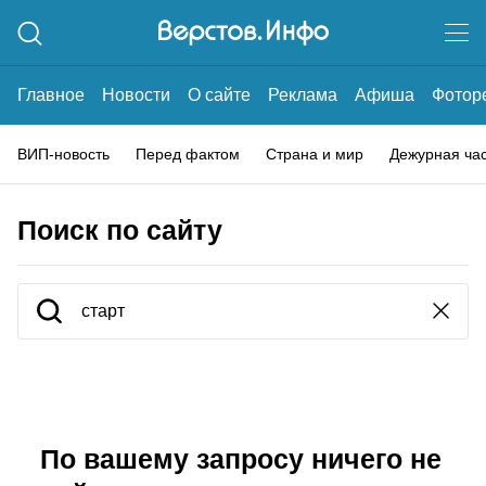
Главное
Новости
О сайте
Реклама
Афиша
Фотор
ВИП-новость
Перед фактом
Страна и мир
Дежурная ча
Поиск по сайту
По вашему запросу ничего не