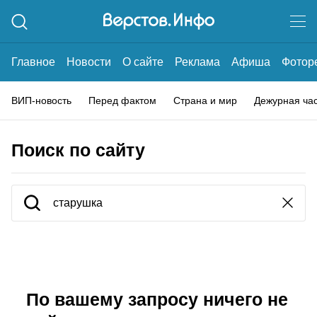
Главное
Новости
О сайте
Реклама
Афиша
Фотор
ВИП-новость
Перед фактом
Страна и мир
Дежурная ча
Поиск по сайту
По вашему запросу ничего не