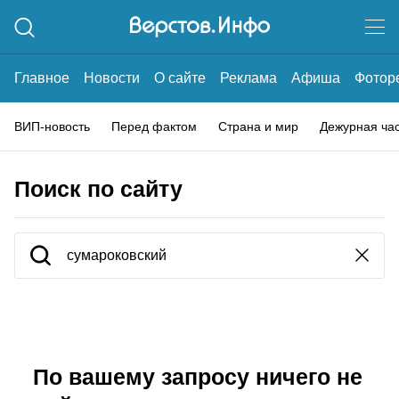
Главное
Новости
О сайте
Реклама
Афиша
Фотор
ВИП-новость
Перед фактом
Страна и мир
Дежурная ча
Поиск по сайту
По вашему запросу ничего не