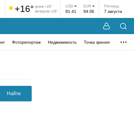
+16°
USD
EUR
Пятница
днем +26°
81.41
94.06
7 августа
вечером +26°
ект
Фоторепортаж
Недвижимость
Точка зрения
Найти