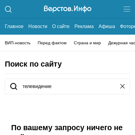
Главное
Новости
О сайте
Реклама
Афиша
Фотор
ВИП-новость
Перед фактом
Страна и мир
Дежурная ча
Поиск по сайту
По вашему запросу ничего не