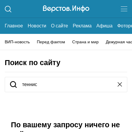
Главное
Новости
О сайте
Реклама
Афиша
Фотор
ВИП-новость
Перед фактом
Страна и мир
Дежурная ча
Поиск по сайту
По вашему запросу ничего не