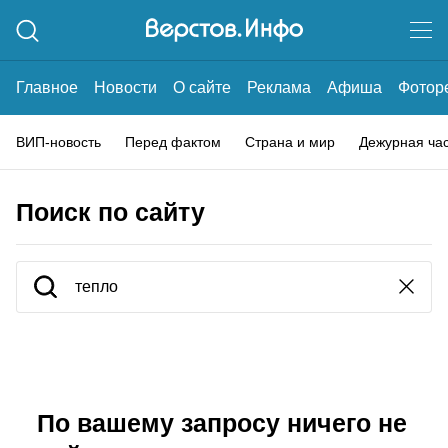
Главное
Новости
О сайте
Реклама
Афиша
Фотор
ВИП-новость
Перед фактом
Страна и мир
Дежурная ча
Поиск по сайту
По вашему запросу ничего не