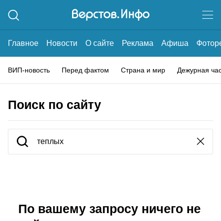
Главное
Новости
О сайте
Реклама
Афиша
Фотор
ВИП-новость
Перед фактом
Страна и мир
Дежурная ча
Поиск по сайту
По вашему запросу ничего не