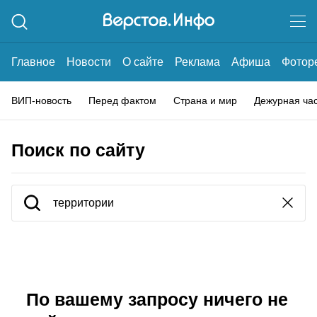
Главное
Новости
О сайте
Реклама
Афиша
Фотор
ВИП-новость
Перед фактом
Страна и мир
Дежурная ча
Поиск по сайту
По вашему запросу ничего не