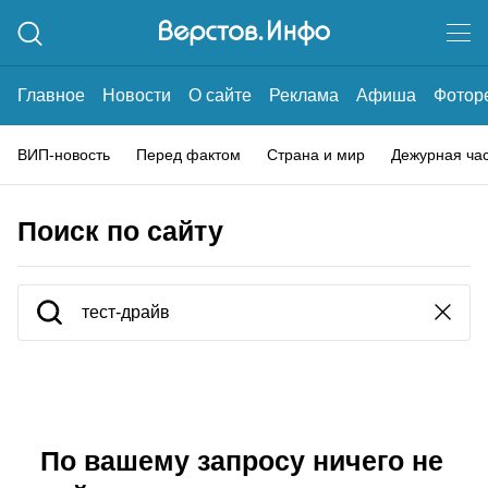
Главное
Новости
О сайте
Реклама
Афиша
Фотор
ВИП-новость
Перед фактом
Страна и мир
Дежурная ча
Поиск по сайту
По вашему запросу ничего не