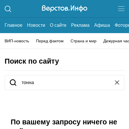
Главное
Новости
О сайте
Реклама
Афиша
Фотор
ВИП-новость
Перед фактом
Страна и мир
Дежурная ча
Поиск по сайту
По вашему запросу ничего не