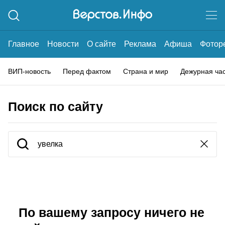
Главное
Новости
О сайте
Реклама
Афиша
Фотор
ВИП-новость
Перед фактом
Страна и мир
Дежурная ча
Поиск по сайту
По вашему запросу ничего не