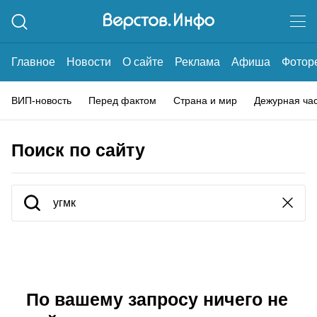
Главное
Новости
О сайте
Реклама
Афиша
Фотор
ВИП-новость
Перед фактом
Страна и мир
Дежурная ча
Поиск по сайту
По вашему запросу ничего не