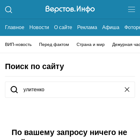
Главное
Новости
О сайте
Реклама
Афиша
Фотор
ВИП-новость
Перед фактом
Страна и мир
Дежурная ча
Поиск по сайту
По вашему запросу ничего не