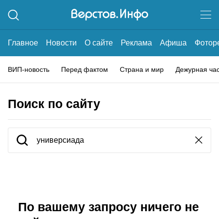
Главное
Новости
О сайте
Реклама
Афиша
Фотор
ВИП-новость
Перед фактом
Страна и мир
Дежурная ча
Поиск по сайту
По вашему запросу ничего не