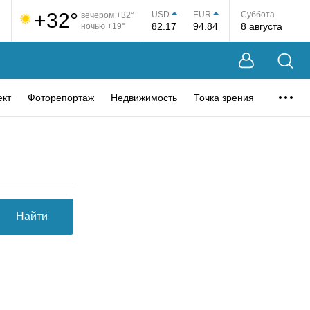
+32°
USD
EUR
Суббота
вечером +32°
82.17
94.84
8 августа
ночью +19°
ект
Фоторепортаж
Недвижимость
Точка зрения
Найти