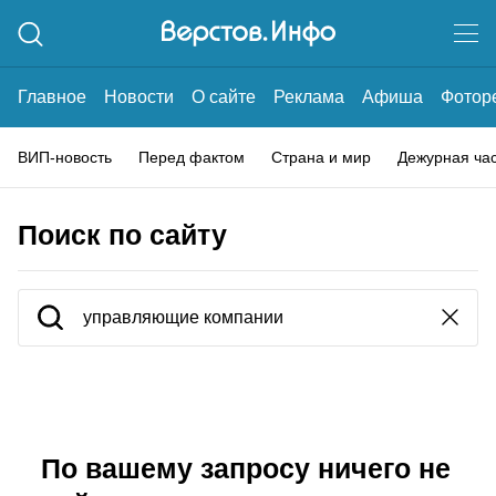
Главное
Новости
О сайте
Реклама
Афиша
Фотор
ВИП-новость
Перед фактом
Страна и мир
Дежурная ча
Поиск по сайту
По вашему запросу ничего не