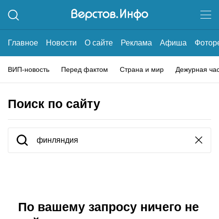
Главное
Новости
О сайте
Реклама
Афиша
Фотор
ВИП-новость
Перед фактом
Страна и мир
Дежурная ча
Поиск по сайту
По вашему запросу ничего не