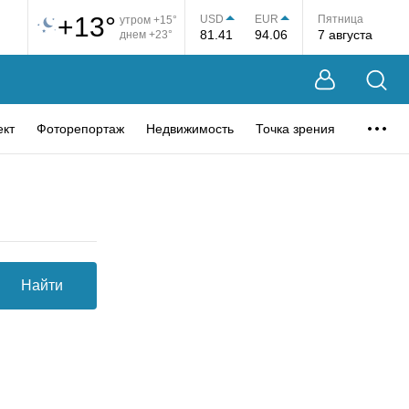
+13°
USD
EUR
Пятница
утром +15°
81.41
94.06
7 августа
днем +23°
ект
Фоторепортаж
Недвижимость
Точка зрения
Найти