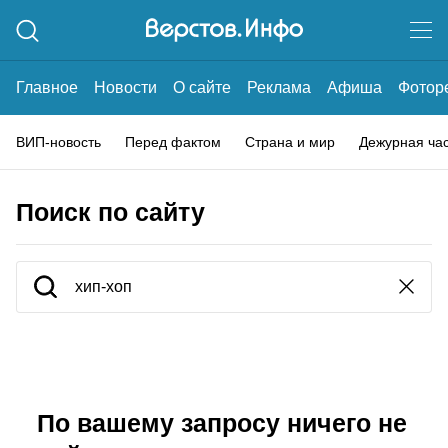
Главное
Новости
О сайте
Реклама
Афиша
Фотор
ВИП-новость
Перед фактом
Страна и мир
Дежурная ча
Поиск по сайту
По вашему запросу ничего не