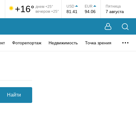
+16°
USD
EUR
Пятница
днем +25°
81.41
94.06
7 августа
вечером +25°
ект
Фоторепортаж
Недвижимость
Точка зрения
Найти