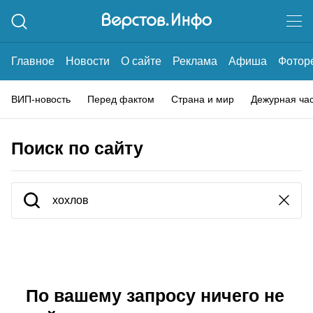
Главное
Новости
О сайте
Реклама
Афиша
Фотор
ВИП-новость
Перед фактом
Страна и мир
Дежурная ча
Поиск по сайту
По вашему запросу ничего не