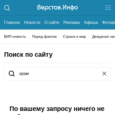
Главное
Новости
О сайте
Реклама
Афиша
Фотор
ВИП-новость
Перед фактом
Страна и мир
Дежурная ча
Поиск по сайту
По вашему запросу ничего не