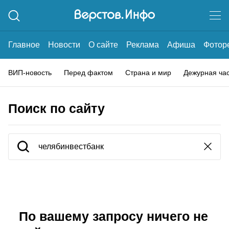
Главное
Новости
О сайте
Реклама
Афиша
Фотор
ВИП-новость
Перед фактом
Страна и мир
Дежурная ча
Поиск по сайту
По вашему запросу ничего не