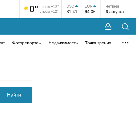
0°
USD
EUR
Четверг
ночью +12°
81.41
94.06
6 августа
утром +12°
ект
Фоторепортаж
Недвижимость
Точка зрения
Найти