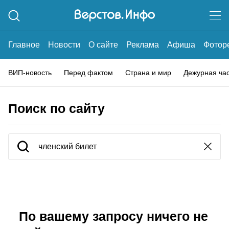
Главное
Новости
О сайте
Реклама
Афиша
Фотор
ВИП-новость
Перед фактом
Страна и мир
Дежурная ча
Поиск по сайту
По вашему запросу ничего не