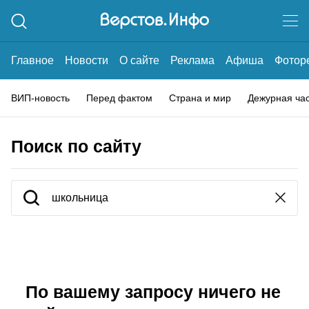
Главное
Новости
О сайте
Реклама
Афиша
Фотор
ВИП-новость
Перед фактом
Страна и мир
Дежурная ча
Поиск по сайту
По вашему запросу ничего не