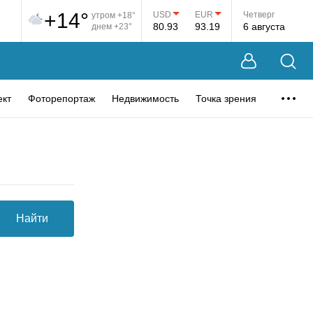
+14°
USD
EUR
Четверг
утром +18°
80.93
93.19
6 августа
днем +23°
ект
Фоторепортаж
Недвижимость
Точка зрения
Найти