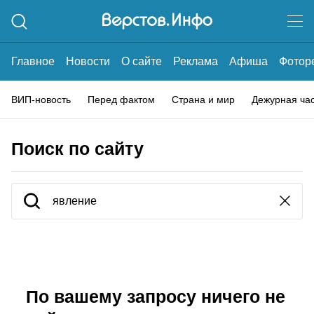
Главное
Новости
О сайте
Реклама
Афиша
Фотор
ВИП-новость
Перед фактом
Страна и мир
Дежурная ча
Поиск по сайту
По вашему запросу ничего не