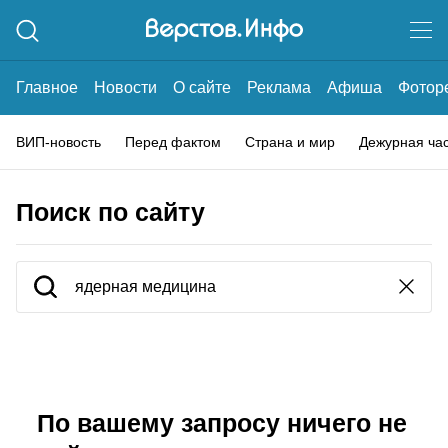
Главное
Новости
О сайте
Реклама
Афиша
Фотор
ВИП-новость
Перед фактом
Страна и мир
Дежурная ча
Поиск по сайту
По вашему запросу ничего не