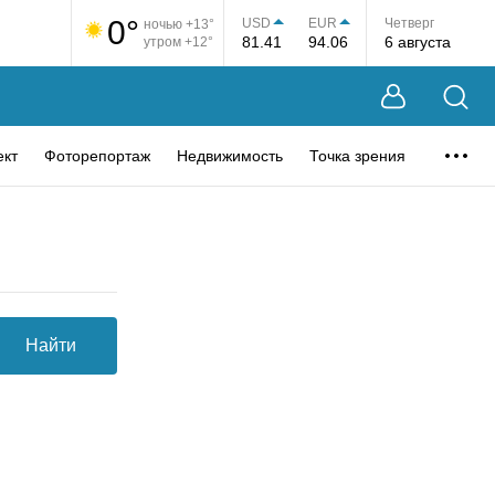
0°
USD
EUR
Четверг
ночью +13°
81.41
94.06
6 августа
утром +12°
ект
Фоторепортаж
Недвижимость
Точка зрения
Найти